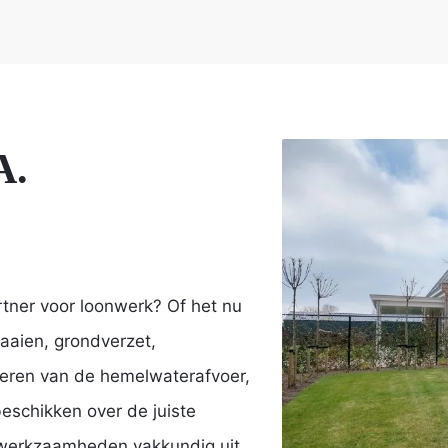
A.
tner voor loonwerk? Of het nu
aaien, grondverzet,
teren van de hemelwaterafvoer,
beschikken over de juiste
w werkzaamheden vakkundig uit