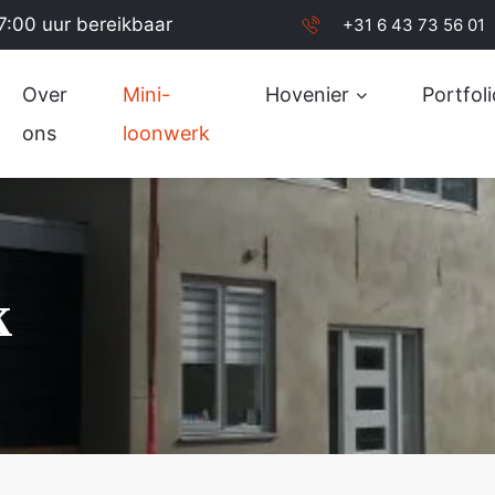
7:00 uur bereikbaar
+31 6 43 73 56 01
Over
Mini-
Hovenier
Portfoli
ons
loonwerk
k